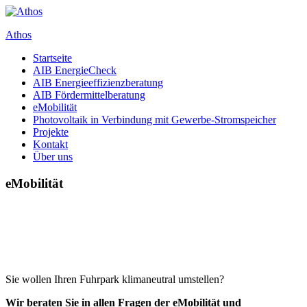
Zum
Inhalt
Athos
springen
Startseite
Ing. Büro für Energieeffienz und erneuerbare Energien
AIB EnergieCheck
AIB Energieeffizienzberatung
AIB Fördermittelberatung
eMobilität
Photovoltaik in Verbindung mit Gewerbe-Stromspeicher
Projekte
Kontakt
Über uns
eMobilität
Sie wollen Ihren Fuhrpark klimaneutral umstellen?
Wir beraten Sie in allen Fragen der eMobilität und